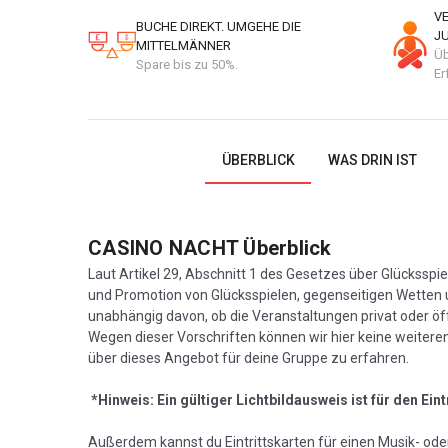
V
BUCHE DIREKT. UMGEHE DIE
J
MITTELMÄNNER
Üb
Spare bis zu 50%.
Er
ÜBERBLICK
WAS DRIN IST
CASINO NACHT
Überblick
Laut Artikel 29, Abschnitt 1 des Gesetzes über Glückssp
und Promotion von Glücksspielen, gegenseitigen Wetten u
unabhängig davon, ob die Veranstaltungen privat oder öff
Wegen dieser Vorschriften können wir hier keine weiteren 
über dieses Angebot für deine Gruppe zu erfahren.
*Hinweis: Ein gültiger Lichtbildausweis ist für den Eint
Außerdem kannst du Eintrittskarten für einen Musik- oder