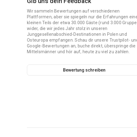
Gib uns dein Feedback
Wir sammeln Bewertungen auf verschiedenen
Plattformen, aber sie spiegeln nur die Erfahrungen ein
kleinen Teils der etwa 30.000 Gäste (rund 3.000 Gruppe
wider, die wir jedes Jahr stolz in unseren
Junggesellenabschied-Destinationen in Polen und
Osteuropa empfangen. Schau dir unsere Trustpilot- un
Google-Bewertungen an, buche direkt, überspringe die
Mittelsmänner und hör auf, heute zu viel zu zahlen.
Bewertung schreiben