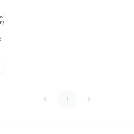
es
n)
d
1