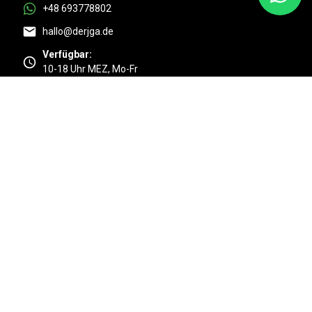
+48 693778802
hallo@derjga.de
Verfügbar:
10-18 Uhr MEZ, Mo-Fr
Top
4.9/5 Basierend auf 525 + Kundenmeinungen
@2006-2026 Corpoland Group - Alle Rechte vorbehalten.