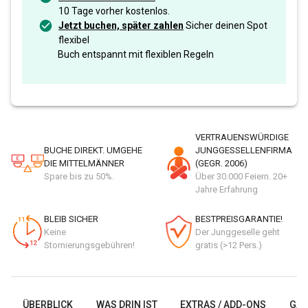
10 Tage vorher kostenlos.
Jetzt buchen, später zahlen
Sicher deinen Spot
flexibel
Buch entspannt mit flexiblen Regeln
VERTRAUENSWÜRDIGE
BUCHE DIREKT. UMGEHE
JUNGGESSELLENFIRMA
DIE MITTELMÄNNER
(GEGR. 2006)
Spare bis zu 50%.
Über 30.000 Feiern. 20+
Jahre Erfahrung
BLEIB SICHER
BESTPREISGARANTIE!
Keine
Der Junggeselle geht
Stornierungsgebühren!
gratis (>12 Pers.)
ÜBERBLICK
WAS DRIN IST
EXTRAS / ADD-ONS
GAL