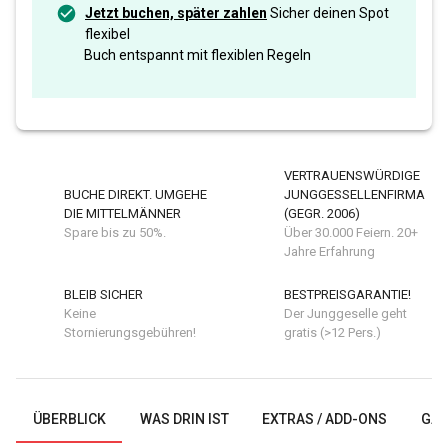
Jetzt buchen, später zahlen
Sicher deinen Spot
flexibel
Buch entspannt mit flexiblen Regeln
VERTRAUENSWÜRDIGE
BUCHE DIREKT. UMGEHE
JUNGGESSELLENFIRMA
DIE MITTELMÄNNER
(GEGR. 2006)
Spare bis zu 50%.
Über 30.000 Feiern. 20+
Jahre Erfahrung
BLEIB SICHER
BESTPREISGARANTIE!
Keine
Der Junggeselle geht
Stornierungsgebühren!
gratis (>12 Pers.)
ÜBERBLICK
WAS DRIN IST
EXTRAS / ADD-ONS
GAL