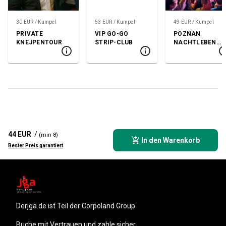
30 EUR / Kumpel
53 EUR / Kumpel
49 EUR / Kumpel
PRIVATE
VIP GO-GO
POZNAN
KNEJPENTOUR
STRIP-CLUB
NACHTLEBEN
TOUR
44 EUR
/
(min 8)
In den Warenkorb
Bester Preis garantiert
derjga.de
ist Teil der Corpoland Group
Buche mit Vertrauen und zahle sicher