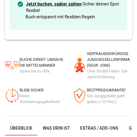
Jetzt buchen, später zahlen
Sicher deinen Spot
flexibel
Buch entspannt mit flexiblen Regeln
VERTRAUENSWÜRDIGE
BUCHE DIREKT. UMGEHE
JUNGGESSELLENFIRMA
DIE MITTELMÄNNER
(GEGR. 2006)
Spare bis zu 50%.
Über 30.000 Feiern. 20+
Jahre Erfahrung
BLEIB SICHER
BESTPREISGARANTIE!
Keine
Der Junggeselle geht
Stornierungsgebühren!
gratis (>12 Pers.)
ÜBERBLICK
WAS DRIN IST
EXTRAS / ADD-ONS
GAL