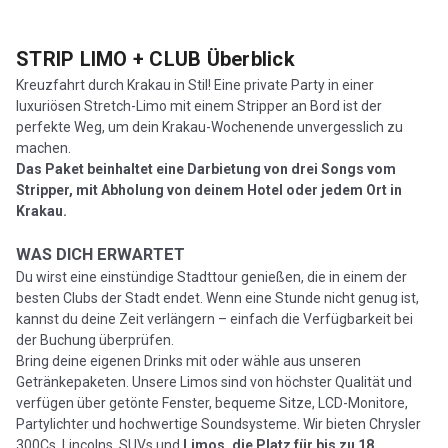
STRIP LIMO + CLUB
Überblick
Kreuzfahrt durch Krakau in Stil! Eine private Party in einer
luxuriösen Stretch-Limo mit einem Stripper an Bord ist der
perfekte Weg, um dein Krakau-Wochenende unvergesslich zu
machen.
Das Paket beinhaltet eine Darbietung von drei Songs vom
Stripper, mit Abholung von deinem Hotel oder jedem Ort in
Krakau.
WAS DICH ERWARTET
Du wirst eine einstündige Stadttour genießen, die in einem der
besten Clubs der Stadt endet. Wenn eine Stunde nicht genug ist,
kannst du deine Zeit verlängern – einfach die Verfügbarkeit bei
der Buchung überprüfen.
Bring deine eigenen Drinks mit oder wähle aus unseren
Getränkepaketen. Unsere Limos sind von höchster Qualität und
verfügen über getönte Fenster, bequeme Sitze, LCD-Monitore,
Partylichter und hochwertige Soundsysteme. Wir bieten Chrysler
300Cs, Lincolns, SUVs und
Limos, die Platz für bis zu 18