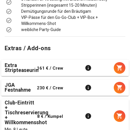
Stripperinnen (insgesamt 15-20 Minuten)
Demütigungsrunde für den Bräutigam
VIP-Pässe für den Go-Go-Club + VIP-Box +
Willkommens-Shot
weibliche Party-Guide
Extras / Add-ons
Extra
161 € / Crew
Stripteaseurin
JGA
230 € / Crew
Festnahme
Club-Eintritt
+
Tischreservierung
8 € / Kumpel
+
Willkommensshot
Min. 8 Leute