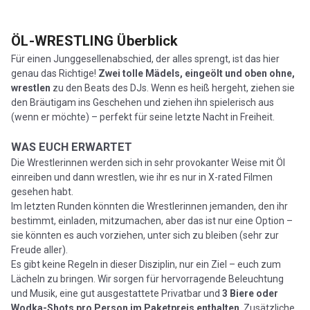
ÖL-WRESTLING
Überblick
Für einen Junggesellenabschied, der alles sprengt, ist das hier
genau das Richtige!
Zwei tolle Mädels, eingeölt und oben ohne,
wrestlen
zu den Beats des DJs. Wenn es heiß hergeht, ziehen sie
den Bräutigam ins Geschehen und ziehen ihn spielerisch aus
(wenn er möchte) – perfekt für seine letzte Nacht in Freiheit.
WAS EUCH ERWARTET
Die Wrestlerinnen werden sich in sehr provokanter Weise mit Öl
einreiben und dann wrestlen, wie ihr es nur in X-rated Filmen
gesehen habt.
Im letzten Runden könnten die Wrestlerinnen jemanden, den ihr
bestimmt, einladen, mitzumachen, aber das ist nur eine Option –
sie könnten es auch vorziehen, unter sich zu bleiben (sehr zur
Freude aller).
Es gibt keine Regeln in dieser Disziplin, nur ein Ziel – euch zum
Lächeln zu bringen. Wir sorgen für hervorragende Beleuchtung
und Musik, eine gut ausgestattete Privatbar und
3 Biere oder
Wodka-Shots pro Person im Paketpreis enthalten
. Zusätzliche