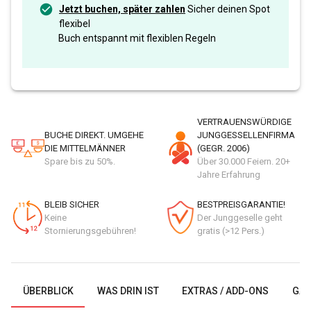
Jetzt buchen, später zahlen
Sicher deinen Spot
flexibel
Buch entspannt mit flexiblen Regeln
VERTRAUENSWÜRDIGE
BUCHE DIREKT. UMGEHE
JUNGGESSELLENFIRMA
DIE MITTELMÄNNER
(GEGR. 2006)
Spare bis zu 50%.
Über 30.000 Feiern. 20+
Jahre Erfahrung
BLEIB SICHER
BESTPREISGARANTIE!
Keine
Der Junggeselle geht
Stornierungsgebühren!
gratis (>12 Pers.)
ÜBERBLICK
WAS DRIN IST
EXTRAS / ADD-ONS
GAL