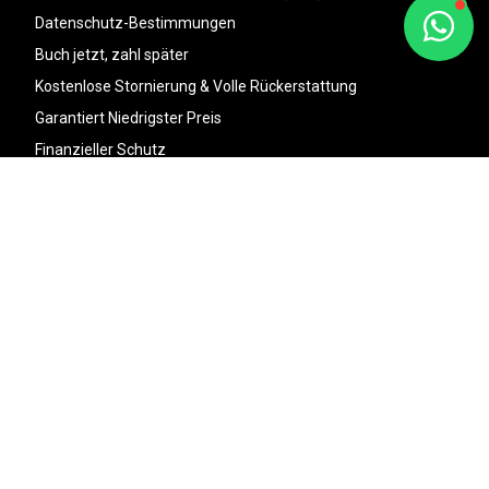
Datenschutz-Bestimmungen
Buch jetzt, zahl später
Kostenlose Stornierung & Volle Rückerstattung
Garantiert Niedrigster Preis
Finanzieller Schutz
Wer wir sind
Sitemap
Kontakt
+48 693778802
hallo@derjga.de
Verfügbar:
10-18 Uhr MEZ, Mo-Fr