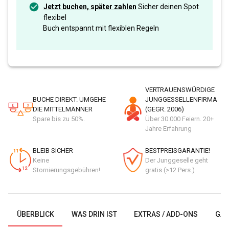
Jetzt buchen, später zahlen
Sicher deinen Spot
flexibel
Buch entspannt mit flexiblen Regeln
VERTRAUENSWÜRDIGE
BUCHE DIREKT. UMGEHE
JUNGGESSELLENFIRMA
DIE MITTELMÄNNER
(GEGR. 2006)
Spare bis zu 50%.
Über 30.000 Feiern. 20+
Jahre Erfahrung
BLEIB SICHER
BESTPREISGARANTIE!
Keine
Der Junggeselle geht
Stornierungsgebühren!
gratis (>12 Pers.)
ÜBERBLICK
WAS DRIN IST
EXTRAS / ADD-ONS
GAL