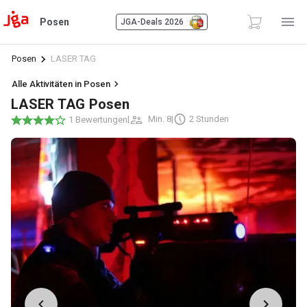
Posen
JGA-Deals 2026
Posen
LASER TAG
Alle Aktivitäten in Posen
LASER TAG Posen
|
Min. 8
|
2 Stunden
1 Bewertungen