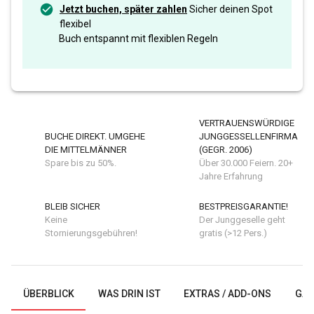
Jetzt buchen, später zahlen
Sicher deinen Spot
flexibel
Buch entspannt mit flexiblen Regeln
VERTRAUENSWÜRDIGE
BUCHE DIREKT. UMGEHE
JUNGGESSELLENFIRMA
DIE MITTELMÄNNER
(GEGR. 2006)
Spare bis zu 50%.
Über 30.000 Feiern. 20+
Jahre Erfahrung
BLEIB SICHER
BESTPREISGARANTIE!
Keine
Der Junggeselle geht
Stornierungsgebühren!
gratis (>12 Pers.)
ÜBERBLICK
WAS DRIN IST
EXTRAS / ADD-ONS
GAL