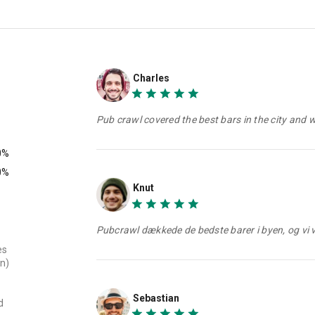
Charles
Pub crawl covered the best bars in the city and 
0%
0%
Knut
Pubcrawl dækkede de bedste barer i byen, og vi 
es
n)
Sebastian
d