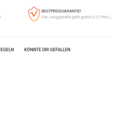
BESTPREISGARANTIE!
!
Der Junggeselle geht gratis (>12 Pers.)
EGELN
KÖNNTE DIR GEFALLEN