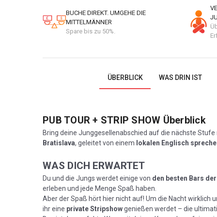
V
BUCHE DIREKT. UMGEHE DIE
J
MITTELMÄNNER
Üb
Spare bis zu 50%.
Er
ÜBERBLICK
WAS DRIN IST
PUB TOUR + STRIP SHOW
Überblick
Bring deine Junggesellenabschied auf die nächste Stufe
Bratislava
, geleitet von einem
lokalen Englisch sprech
WAS DICH ERWARTET
Du und die Jungs werdet einige von
den besten Bars der
erleben und jede Menge Spaß haben.
Aber der Spaß hört hier nicht auf! Um die Nacht wirklich 
ihr eine
private Stripshow
genießen werdet – die ultimat