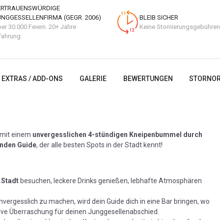
ERTRAUENSWÜRDIGE
UNGGESSELLENFIRMA (GEGR. 2006)
BLEIB SICHER
er 30.000 Feiern. 20+ Jahre
Keine Stornierungsgebühren
fahrung
EXTRAS / ADD-ONS
GALERIE
BEWERTUNGEN
STORNOR
 mit einem
unvergesslichen 4-stündigen Kneipenbummel durch
enden Guide
, der alle besten Spots in der Stadt kennt!
 Stadt
besuchen, leckere Drinks genießen, lebhafte Atmosphären
unvergesslich zu machen, wird dein Guide dich in eine Bar bringen, wo
ive Überraschung für deinen Junggesellenabschied.