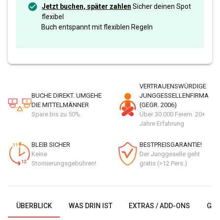
Jetzt buchen, später zahlen
Sicher deinen Spot
flexibel
Buch entspannt mit flexiblen Regeln
VERTRAUENSWÜRDIGE
BUCHE DIREKT. UMGEHE
JUNGGESSELLENFIRMA
DIE MITTELMÄNNER
(GEGR. 2006)
Spare bis zu 50%.
Über 30.000 Feiern. 20+
Jahre Erfahrung
BLEIB SICHER
BESTPREISGARANTIE!
Keine
Der Junggeselle geht
Stornierungsgebühren!
gratis (>12 Pers.)
ÜBERBLICK
WAS DRIN IST
EXTRAS / ADD-ONS
GAL