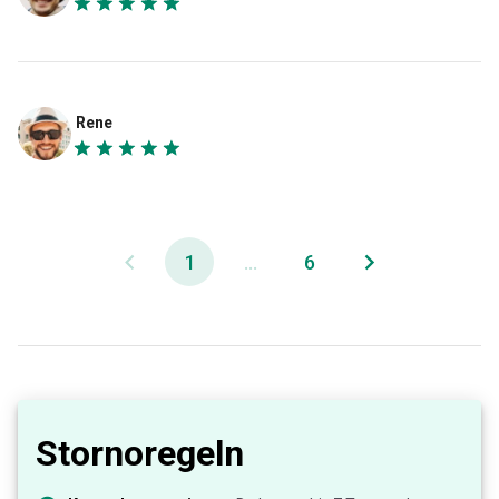
Rene
1
...
6
Stornoregeln