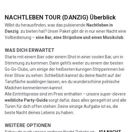
NACHTLEBEN TOUR (DANZIG)
Überblick
Willst du herausfinden, was das pulsierende
Nachtleben in
Danzig
zu bieten hat? Unser Paket gibt dir in nur einer Nacht eine
Vollbedienung –
eine
Bar, eine Stripshow und einen Musikclub
.
WAS DICH ERWARTET
Starte mit einem Bier oder einem Shot in einer coolen Bar, um in
Stimmung zu kommen. Dann geht's weiter zu einem der besten
Go-Go-Clubs, um einige der heißesten kurvigen Stripperinnen bei
ihrer Show zu sehen. Schließlich kannst du deine Nacht auf der
Tanzfläche ausklingen lassen, wo du wunderschöne polnische
Mädchen kennenlernen kannst.
Alle Eintrittspreise sind im Preis enthalten – unsere super-clevere
weibliche Party-Guide
sorgt dafür, dass alles geregelt ist und alle
Türen für dich offen stehen. Deine einzige Aufgabe ist es, die
beste Nacht deines Lebens zu haben.
WEITERE OPTIONEN
Schau dir auch unsere anderen Nacht-Pakete an -
JGA NACHT
,