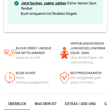
Jetzt buchen, später zahlen
Sicher deinen Spot
flexibel
Buch entspannt mit flexiblen Regeln
VERTRAUENSWÜRDIGE
BUCHE DIREKT. UMGEHE
JUNGGESSELLENFIRMA
DIE MITTELMÄNNER
(GEGR. 2006)
Spare bis zu 50%.
Über 30.000 Feiern. 20+
Jahre Erfahrung
BLEIB SICHER
BESTPREISGARANTIE!
Keine
Der Junggeselle geht
Stornierungsgebühren!
gratis (>12 Pers.)
ÜBERBLICK
WAS DRIN IST
EXTRAS / ADD-ONS
GAL