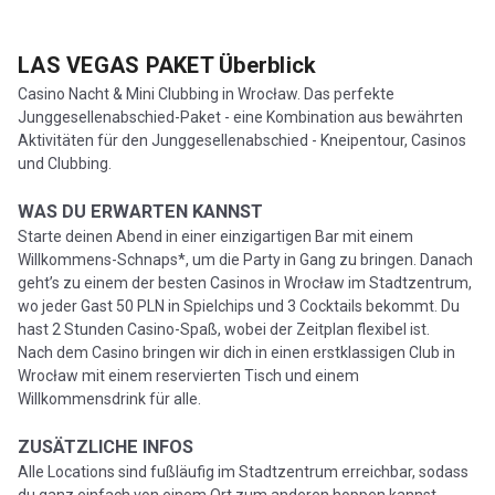
LAS VEGAS PAKET
Überblick
Casino Nacht & Mini Clubbing in Wrocław. Das perfekte
Junggesellenabschied-Paket - eine Kombination aus bewährten
Aktivitäten für den Junggesellenabschied - Kneipentour, Casinos
und Clubbing.
WAS DU ERWARTEN KANNST
Starte deinen Abend in einer einzigartigen Bar mit einem
Willkommens-Schnaps*, um die Party in Gang zu bringen. Danach
geht’s zu einem der besten Casinos in Wrocław im Stadtzentrum,
wo jeder Gast 50 PLN in Spielchips und 3 Cocktails bekommt. Du
hast 2 Stunden Casino-Spaß, wobei der Zeitplan flexibel ist.
Nach dem Casino bringen wir dich in einen erstklassigen Club in
Wrocław mit einem reservierten Tisch und einem
Willkommensdrink für alle.
ZUSÄTZLICHE INFOS
Alle Locations sind fußläufig im Stadtzentrum erreichbar, sodass
du ganz einfach von einem Ort zum anderen hoppen kannst.