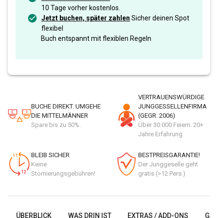
10 Tage vorher kostenlos.
Jetzt buchen, später zahlen
Sicher deinen Spot
flexibel
Buch entspannt mit flexiblen Regeln
VERTRAUENSWÜRDIGE
BUCHE DIREKT. UMGEHE
JUNGGESSELLENFIRMA
DIE MITTELMÄNNER
(GEGR. 2006)
Spare bis zu 50%.
Über 30.000 Feiern. 20+
Jahre Erfahrung
BLEIB SICHER
BESTPREISGARANTIE!
Keine
Der Junggeselle geht
Stornierungsgebühren!
gratis (>12 Pers.)
ÜBERBLICK
WAS DRIN IST
EXTRAS / ADD-ONS
GAL