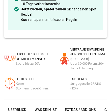
10 Tage vorher kostenlos.
Jetzt buchen, später zahlen
Sicher deinen Spot
flexibel
Buch entspannt mit flexiblen Regeln
VERTRAUENSWÜRDIGE
BUCHE DIREKT. UMGEHE
JUNGGESSELLENFIRMA
DIE MITTELMÄNNER
(GEGR. 2006)
Spare bis zu 50%.
Über 30.000 Feiern. 20+
Jahre Erfahrung
BLEIB SICHER
TOP DEALS
Keine
Jungegeselle GRATIS
Stornierungsgebühren!
(12+)
ÜBERBLICK
WAS DRIN IST
EXTRAS / ADD-ONS
GAL