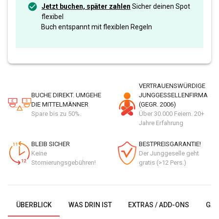
Jetzt buchen, später zahlen
Sicher deinen Spot
flexibel
Buch entspannt mit flexiblen Regeln
VERTRAUENSWÜRDIGE
BUCHE DIREKT. UMGEHE
JUNGGESSELLENFIRMA
DIE MITTELMÄNNER
(GEGR. 2006)
Spare bis zu 50%.
Über 30.000 Feiern. 20+
Jahre Erfahrung
BLEIB SICHER
BESTPREISGARANTIE!
Keine
Der Junggeselle geht
Stornierungsgebühren!
gratis (>12 Pers.)
ÜBERBLICK
WAS DRIN IST
EXTRAS / ADD-ONS
GAL