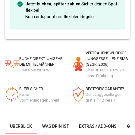
Jetzt buchen, später zahlen
Sicher deinen Spot
flexibel
Buch entspannt mit flexiblen Regeln
VERTRAUENSWÜRDIGE
BUCHE DIREKT. UMGEHE
JUNGGESSELLENFIRMA
DIE MITTELMÄNNER
(GEGR. 2006)
Spare bis zu 50%.
Über 30.000 Feiern. 20+
Jahre Erfahrung
BLEIB SICHER
BESTPREISGARANTIE!
Keine
Der Junggeselle geht
Stornierungsgebühren!
gratis (>12 Pers.)
ÜBERBLICK
WAS DRIN IST
EXTRAS / ADD-ONS
GAL