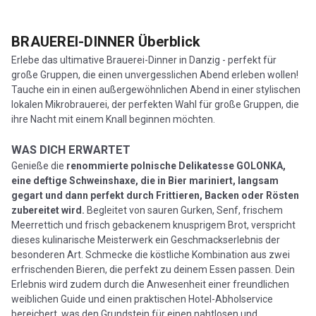
BRAUEREI-DINNER
Überblick
Erlebe das ultimative Brauerei-Dinner in Danzig - perfekt für
große Gruppen, die einen unvergesslichen Abend erleben wollen!
Tauche ein in einen außergewöhnlichen Abend in einer stylischen
lokalen Mikrobrauerei, der perfekten Wahl für große Gruppen, die
ihre Nacht mit einem Knall beginnen möchten.
WAS DICH ERWARTET
Genieße die
renommierte polnische Delikatesse GOLONKA,
eine deftige Schweinshaxe, die in Bier mariniert, langsam
gegart und dann perfekt durch Frittieren, Backen oder Rösten
zubereitet wird.
Begleitet von sauren Gurken, Senf, frischem
Meerrettich und frisch gebackenem knusprigem Brot, verspricht
dieses kulinarische Meisterwerk ein Geschmackserlebnis der
besonderen Art. Schmecke die köstliche Kombination aus zwei
erfrischenden Bieren, die perfekt zu deinem Essen passen. Dein
Erlebnis wird zudem durch die Anwesenheit einer freundlichen
weiblichen Guide und einen praktischen Hotel-Abholservice
bereichert, was den Grundstein für einen nahtlosen und