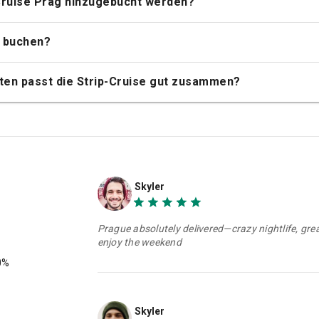
-Cruise Prag hinzugebucht werden?
s buchen?
ten passt die Strip-Cruise gut zusammen?
Skyler
Prague absolutely delivered—crazy nightlife, gre
enjoy the weekend
0%
Skyler