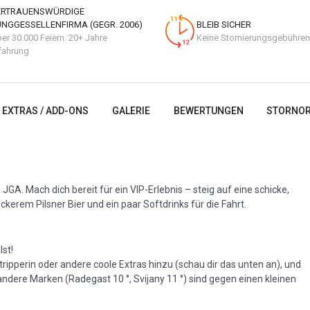
ERTRAUENSWÜRDIGE
UNGGESSELLENFIRMA (GEGR. 2006)
BLEIB SICHER
er 30.000 Feiern. 20+ Jahre
Keine Stornierungsgebühren
fahrung
EXTRAS / ADD-ONS
GALERIE
BEWERTUNGEN
STORNOR
 JGA. Mach dich bereit für ein VIP-Erlebnis – steig auf eine schicke,
kerem Pilsner Bier und ein paar Softdrinks für die Fahrt.
lst!
ripperin oder andere coole Extras hinzu (schau dir das unten an), und
r andere Marken (Radegast 10 °, Svijany 11 °) sind gegen einen kleinen