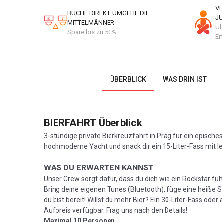
V
BUCHE DIREKT. UMGEHE DIE
J
MITTELMÄNNER
Üb
Spare bis zu 50%.
Er
ÜBERBLICK
WAS DRIN IST
BIERFAHRT
Überblick
3-stündige private Bierkreuzfahrt in Prag für ein episches
hochmoderne Yacht und snack dir ein 15-Liter-Fass mit lec
WAS DU ERWARTEN KANNST
Unser Crew sorgt dafür, dass du dich wie ein Rockstar füh
Bring deine eigenen Tunes (Bluetooth), füge eine heiße St
du bist bereit! Willst du mehr Bier? Ein 30-Liter-Fass ode
Aufpreis verfügbar. Frag uns nach den Details!
Maximal 10 Personen.