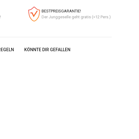
BESTPREISGARANTIE!
!
Der Junggeselle geht gratis (>12 Pers.)
EGELN
KÖNNTE DIR GEFALLEN