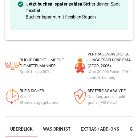
Jetzt buchen, später zahlen
Sicher deinen Spot
flexibel
Buch entspannt mit flexiblen Regeln
VERTRAUENSWÜRDIGE
BUCHE DIREKT. UMGEHE
JUNGGESSELLENFIRMA
DIE MITTELMÄNNER
(GEGR. 2006)
Spare bis zu 50%.
Über 30.000 Feiern. 20+
Jahre Erfahrung
BLEIB SICHER
BESTPREISGARANTIE!
Keine
Der Junggeselle geht
Stornierungsgebühren!
gratis (>12 Pers.)
ÜBERBLICK
WAS DRIN IST
EXTRAS / ADD-ONS
GAL